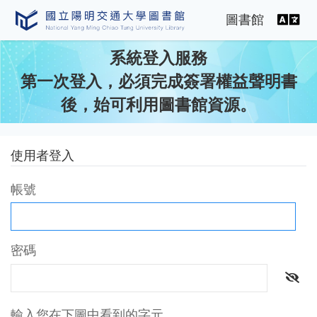
語
圖書館
系統登入服務
第一次登入，必須完成簽署權益聲明書
後，始可利用圖書館資源。
使用者登入
帳號
密碼
隱藏
輸入您在下圖中看到的字元